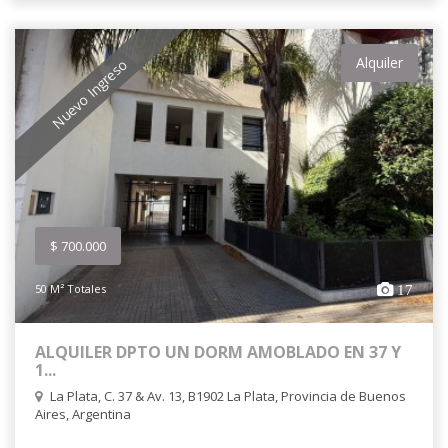
Alquiler
Nuevo Ingreso
$ 700.000
50 M² Totales
17
ALQUILER DPTO UN DORM AMOBLADO EN 37 Y
1...
La Plata, C. 37 & Av. 13, B1902 La Plata, Provincia de Buenos
Aires, Argentina