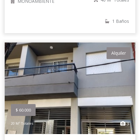
MONOAMBIENTE
1 Baños
Alquiler
$ 60.000
20 M² Totales
3