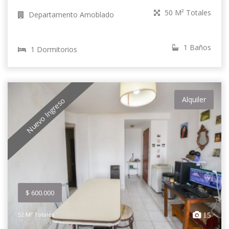
50 M² Totales
Departamento Amoblado
1 Baños
1 Dormitorios
Alquiler
Nuevo Ingreso
$ 600.000
52 M² Totales
15