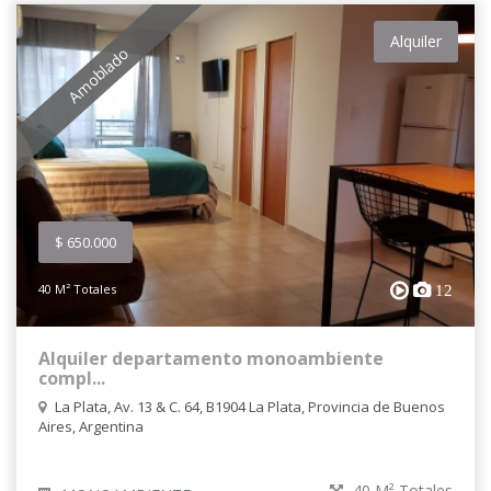
Alquiler
Amoblado
$ 650.000
40 M² Totales
12
Alquiler departamento monoambiente
compl...
La Plata, Av. 13 & C. 64, B1904 La Plata, Provincia de Buenos
Aires, Argentina
40 M² Totales