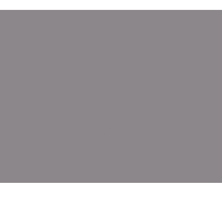
Bienvenidos a Antonini
Propiedades. Somos una
inmobiliaria de la ciudad de La
Plata. Disponemos de todo tipo de
inmuebles como casa,
departamento, chalet, ph, terreno,
campo, entre otros.